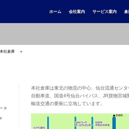
ホーム
会社案内
サービス案内
倉
本社倉庫
»
本社倉庫は東北の物流の中心、仙台流通センタ
自動車道、国道4号仙台バイパス、JR貨物宮城
輸送交通の要衝に立地しています。
ー