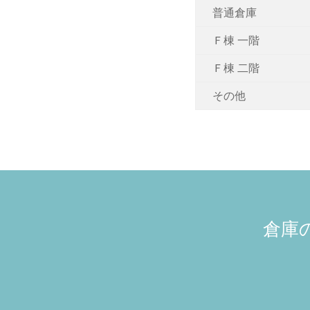
普通倉庫
Ｆ棟 一階
Ｆ棟 二階
その他
倉庫